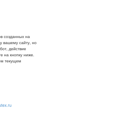
ов созданных на
у вашему сайту, но
бот, действие
е на кнопку ниже.
шем текущем
tex.ru