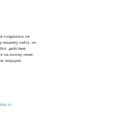
ов созданных на
у вашему сайту, но
бот, действие
е на кнопку ниже.
шем текущем
tex.ru