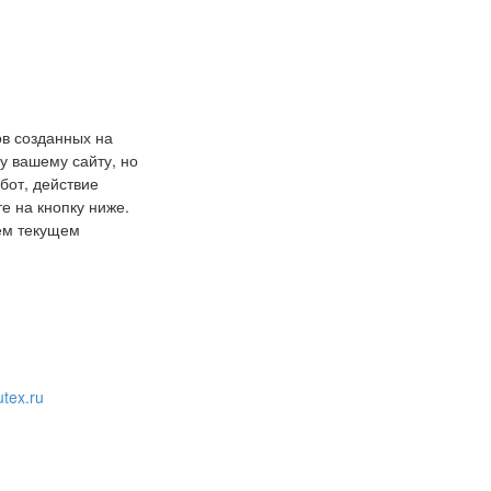
ов созданных на
у вашему сайту, но
бот, действие
е на кнопку ниже.
шем текущем
tex.ru