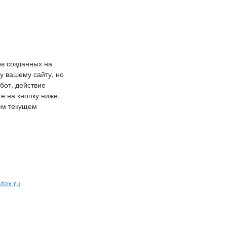
ов созданных на
у вашему сайту, но
бот, действие
е на кнопку ниже.
шем текущем
tex.ru